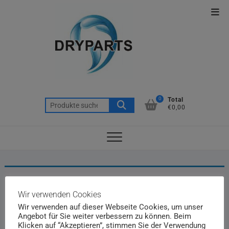
Skip
Top
to
Men
content
0
Total
Suche
€0,00
nach:
Es wurden keine Produkte gefunden, die Ihrer
Auswahl entsprechen.
Wir verwenden Cookies
Wir verwenden auf dieser Webseite Cookies, um unser
Angebot für Sie weiter verbessern zu können. Beim
Klicken auf “Akzeptieren”, stimmen Sie der Verwendung