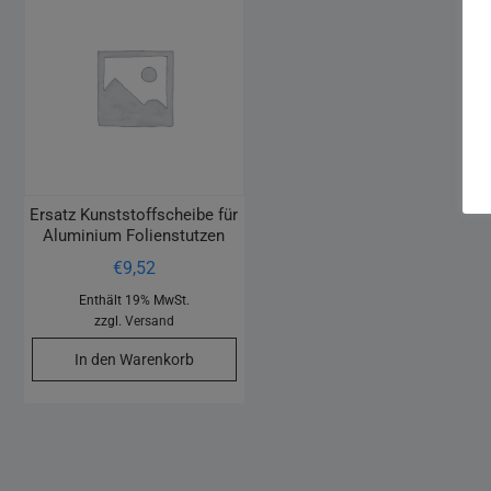
Ersatz Kunststoffscheibe für
Aluminium Folienstutzen
€
9,52
Enthält 19% MwSt.
zzgl.
Versand
In den Warenkorb