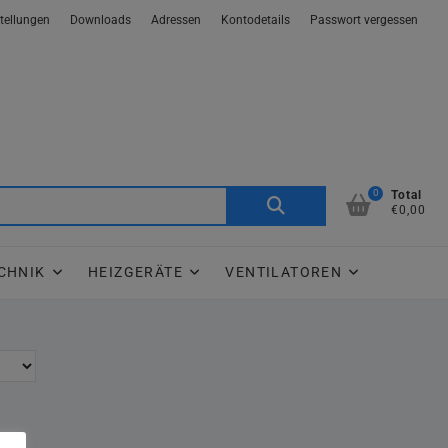
tellungen
Downloads
Adressen
Kontodetails
Passwort vergessen
0
Suche
Total
€0,00
nach:
CHNIK
HEIZGERÄTE
VENTILATOREN