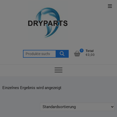
Skip
Top
to
Men
content
0
Total
Suche
€0,00
nach:
Einzelnes Ergebnis wird angezeigt