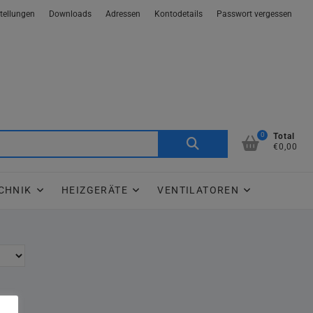
tellungen
Downloads
Adressen
Kontodetails
Passwort vergessen
0
Suche
Total
€0,00
nach:
CHNIK
HEIZGERÄTE
VENTILATOREN