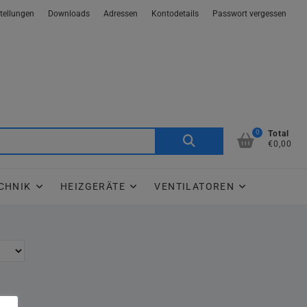
tellungen
Downloads
Adressen
Kontodetails
Passwort vergessen
0
Suche
Total
€0,00
nach:
CHNIK
HEIZGERÄTE
VENTILATOREN