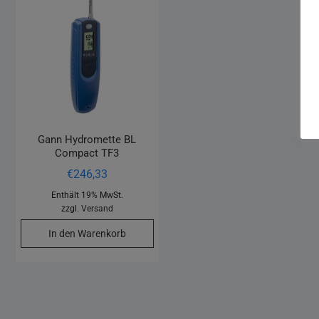
Gann Hydromette BL
Compact TF3
€
246,33
Enthält 19% MwSt.
zzgl.
Versand
In den Warenkorb