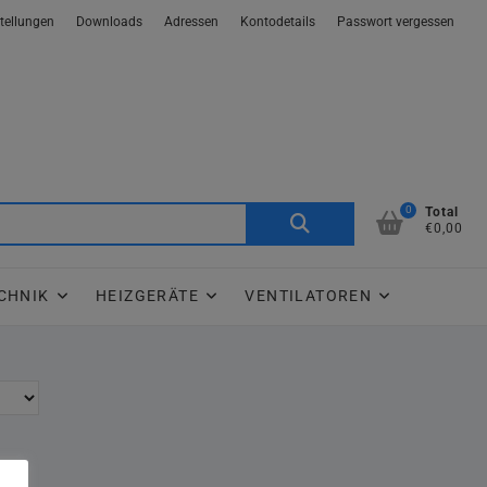
tellungen
Downloads
Adressen
Kontodetails
Passwort vergessen
0
Suche
Total
€0,00
nach:
CHNIK
HEIZGERÄTE
VENTILATOREN