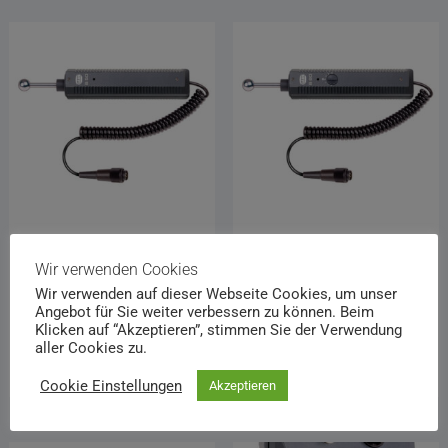
Gann Aktiv-Elektrode B 50
Gann Aktiv-Elektrode B60
Wir verwenden Cookies
€
302,02
€
358,79
Wir verwenden auf dieser Webseite Cookies, um unser
Enthält 19% MwSt.
Enthält 19% MwSt.
Angebot für Sie weiter verbessern zu können. Beim
zzgl.
Versand
zzgl.
Versand
Klicken auf “Akzeptieren”, stimmen Sie der Verwendung
aller Cookies zu.
In den Warenkorb
Weiterlesen
Cookie Einstellungen
Akzeptieren