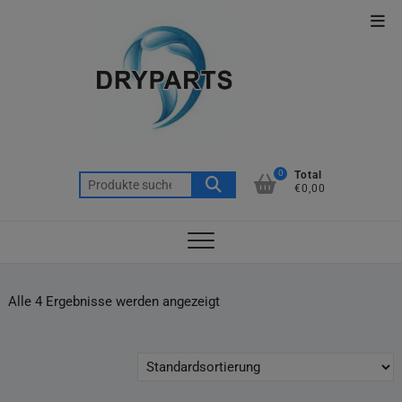
Skip
Top
to
Men
content
0
Total
Suche
€0,00
nach:
Alle 4 Ergebnisse werden angezeigt