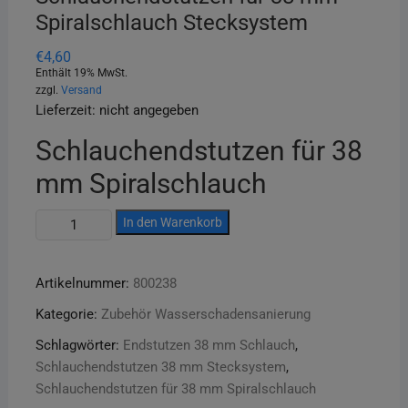
Spiralschlauch Stecksystem
€
4,60
Enthält 19% MwSt.
zzgl.
Versand
Lieferzeit: nicht angegeben
Schlauchendstutzen für 38
mm Spiralschlauch
Schlauchendstutzen
In den Warenkorb
für
38
Artikelnummer:
800238
mm
Spiralschlauch
Kategorie:
Zubehör Wasserschadensanierung
Stecksystem
Schlagwörter:
Endstutzen 38 mm Schlauch
,
Menge
Schlauchendstutzen 38 mm Stecksystem
,
Schlauchendstutzen für 38 mm Spiralschlauch