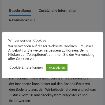
Beschreibung
Zusätzliche Information
Rezensionen (0)
Beschreibung
Wir verwenden Cookies
Wir verwenden auf dieser Webseite Cookies, um unser
Schlauchendstutzen für 38
Angebot für Sie weiter verbessern zu können. Beim
Klicken auf “Akzeptieren”, stimmen Sie der Verwendung
mm Spiralschlauch
aller Cookies zu.
Dieser Endstutzen wird bei der
Cookie Einstellungen
Akzeptieren
Wasserschadensanierung verwendet und auf den 38
mm Schlauch geschraubt. Durch eine Einkerbung an
der Innenseite kann dieser auf den Anschlußstutzen,
den Bodenstutzen, den Winkelbodenstutzen und auf das
T-Stück vom 38 mm Stecksystem aufgesteckt und
fixiert werden.