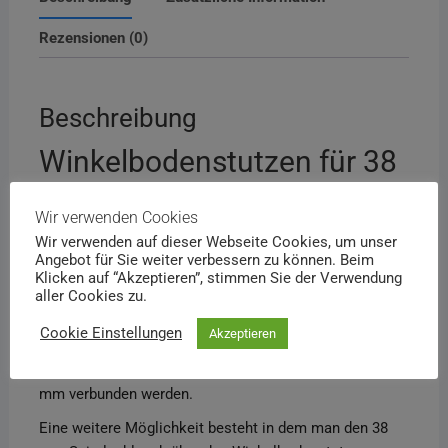
Rezensionen (0)
Beschreibung
Winkelbodenstutzen für 38
mm Schlauch Steck-
Wir verwenden Cookies
System
Wir verwenden auf dieser Webseite Cookies, um unser
Angebot für Sie weiter verbessern zu können. Beim
Dieser Winkelbodenstutzen wird zur
Klicken auf “Akzeptieren”, stimmen Sie der Verwendung
aller Cookies zu.
Estrichdämmschicht-Trocknung beim 38 mm
Schlauchsystem verwendet. In Kombination mit
Cookie Einstellungen
Akzeptieren
Schlauchendstutzen kann dieser durch einfaches
Zusammenstecken sofort mit dem Spiralschlauch 38
mm verbunden werden.
Eine weitere Möglichkeit besteht in dem man den 38