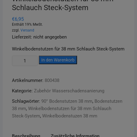
Schlauch Steck-System
€
6,95
Enthält 19% MwSt.
zzgl.
Versand
Lieferzeit: nicht angegeben
Winkelbodenstutzen für 38 mm Schlauch Steck-System
Winkelbodenstutzen
In den Warenkorb
für
38
Artikelnummer:
800438
mm
Schlauch
Kategorie:
Zubehör Wasserschadensanierung
Steck-
Schlagwörter:
90° Bodenstutzen 38 mm
,
Bodenstutzen
System
38 mm
,
Winkelbodenstutzen für 38 mm Schlauch
Menge
Steck-System
,
Winkelbodenstuzen 38 mm
Beschreibung
Zusätzliche Information