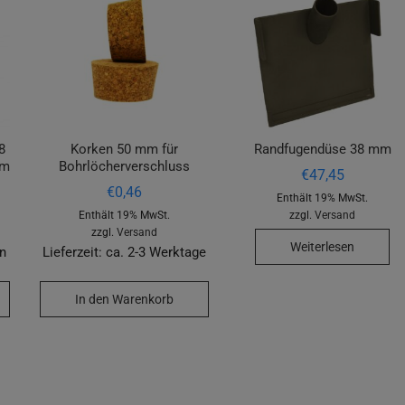
8
Korken 50 mm für
Randfugendüse 38 mm
em
Bohrlöcherverschluss
€
47,45
€
0,46
Enthält 19% MwSt.
Enthält 19% MwSt.
zzgl.
Versand
zzgl.
Versand
Weiterlesen
en
Lieferzeit: ca. 2-3 Werktage
In den Warenkorb