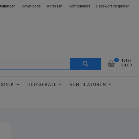
tellungen
Downloads
Adressen
Kontodetails
Passwort vergessen
0
Suche
Total
€0,00
nach:
CHNIK
HEIZGERÄTE
VENTILATOREN