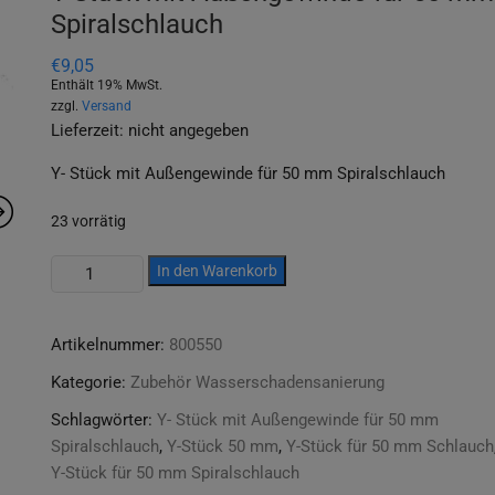
Spiralschlauch
€
9,05
Enthält 19% MwSt.
zzgl.
Versand
Lieferzeit: nicht angegeben
Y- Stück mit Außengewinde für 50 mm Spiralschlauch
23 vorrätig
Y-
In den Warenkorb
Stück
mit
Artikelnummer:
800550
Außengewinde
für
Kategorie:
Zubehör Wasserschadensanierung
50
Schlagwörter:
Y- Stück mit Außengewinde für 50 mm
mm
Spiralschlauch
,
Y-Stück 50 mm
,
Y-Stück für 50 mm Schlauch
Spiralschlauch
Y-Stück für 50 mm Spiralschlauch
Menge